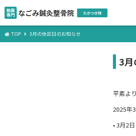
筋膜
なごみ鍼灸整骨院
たかつき院
専門
TOP
3月の休診日のお知らせ
3
平素よ
2025
•
3月2