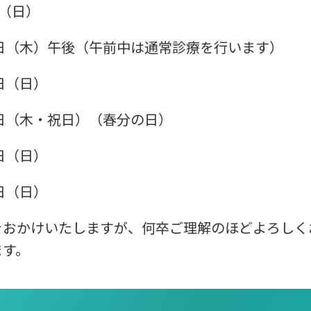
ス
日（日）
タ
ッ
フ
3日（木）午後
（午前中は通常診療を行います）
紹
介
6日（日）
筋
膜
0日（木・祝日）
（春分の日）
施
術
3日（日）
に
つ
い
0日（日）
て
をおかけいたしますが、何卒ご理解のほどよろしく
当
院
ます。
に
つ
い
て