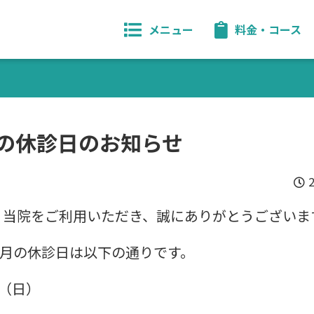
料金・コース
メニュー
ト
ッ
プ
ペ
月の休診日のお知らせ
ー
ジ
院
内
り当院をご利用いただき、誠にありがとうございま
風
景・
施
年3月の休診日は以下の通りです。
術
機
日（日）
器