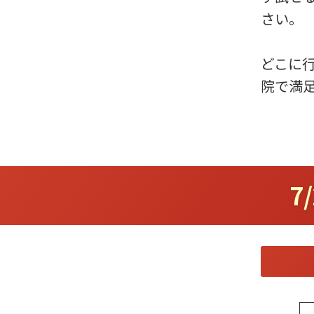
さい。
どこに
院で満
7