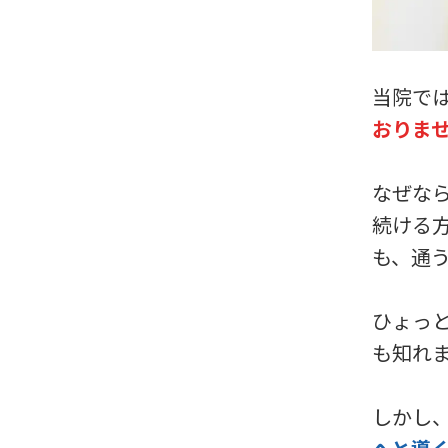
当院で
おりま
なぜな
続ける
も、通
ひょっ
も知れ
しかし