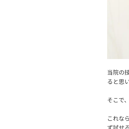
当院の
ると思
そこで
これな
ず試せ