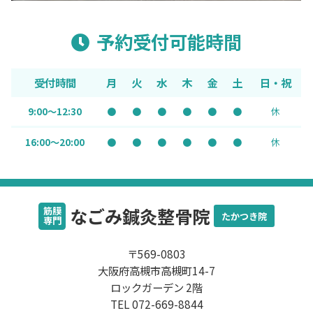
予約受付可能時間
受付時間
月
火
水
木
金
土
日・祝
9:00～12:30
●
●
●
●
●
●
休
16:00～20:00
●
●
●
●
●
●
休
なごみ鍼灸整骨院
筋膜
たかつき院
専門
〒569-0803
大阪府高槻市高槻町14-7
ロックガーデン 2階
TEL 072-669-8844